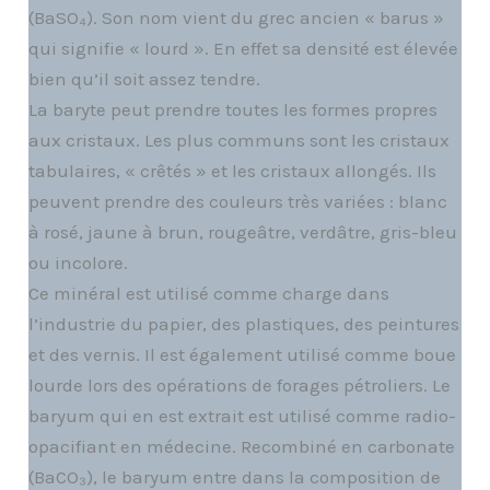
(BaSO₄). Son nom vient du grec ancien « barus »
qui signifie « lourd ». En effet sa densité est élevée
bien qu’il soit assez tendre.
La baryte peut prendre toutes les formes propres
aux cristaux. Les plus communs sont les cristaux
tabulaires, « crêtés » et les cristaux allongés. Ils
peuvent prendre des couleurs très variées : blanc
à rosé, jaune à brun, rougeâtre, verdâtre, gris-bleu
ou incolore.
Ce minéral est utilisé comme charge dans
l’industrie du papier, des plastiques, des peintures
et des vernis. Il est également utilisé comme boue
lourde lors des opérations de forages pétroliers. Le
baryum qui en est extrait est utilisé comme radio-
opacifiant en médecine. Recombiné en carbonate
(BaCO₃), le baryum entre dans la composition de