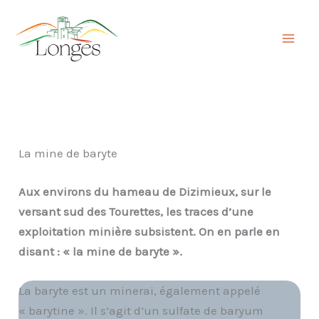
Aller
au
contenu
La mine de baryte
Aux environs du hameau de Dizimieux, sur le
versant sud des Tourettes, les traces d’une
exploitation minière subsistent. On en parle en
disant : « la mine de baryte ».
La baryte est un minerai, également appelé
« barytine ». Il s’agit d’un sulfate de baryum